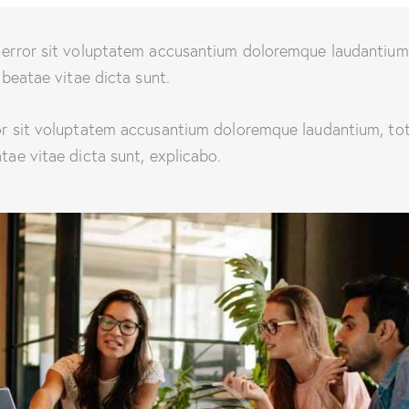
us error sit voluptatem accusantium doloremque laudantiu
o beatae vitae dicta sunt.
ror sit voluptatem accusantium doloremque laudantium, to
tae vitae dicta sunt, explicabo.