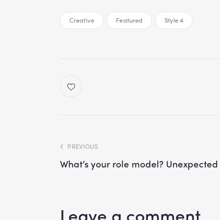
Creative
Featured
Style 4
PREVIOUS
What’s your role model? Unexpected s
Leave a comment