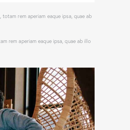
m, totam rem aperiam eaque ipsa, quae ab
tam rem aperiam eaque ipsa, quae ab illo