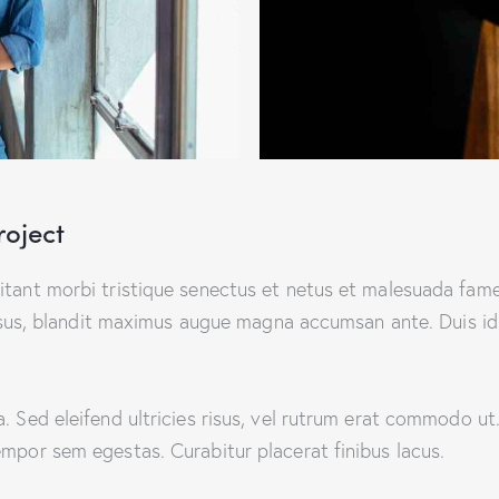
roject
itant morbi tristique senectus et netus et malesuada fames
 risus, blandit maximus augue magna accumsan ante. Duis id 
a. Sed eleifend ultricies risus, vel rutrum erat commodo u
empor sem egestas. Curabitur placerat finibus lacus.