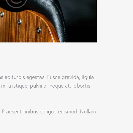
 ac turpis egestas. Fusce gravida, ligula
mi tristique, pulvinar neque at, lobortis
t. Praesent finibus congue euismod. Nullam