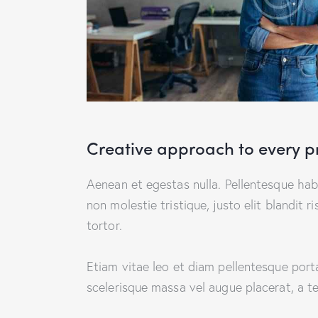
Creative approach to every p
Aenean et egestas nulla. Pellentesque hab
non molestie tristique, justo elit blandit
tortor.
Etiam vitae leo et diam pellentesque port
scelerisque massa vel augue placerat, a t