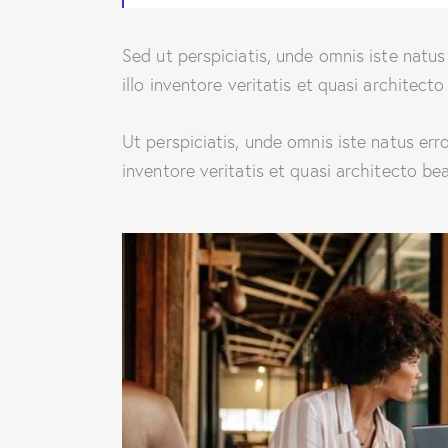
Sed ut perspiciatis, unde omnis iste nat
illo inventore veritatis et quasi architect
Ut perspiciatis, unde omnis iste natus er
inventore veritatis et quasi architecto bea