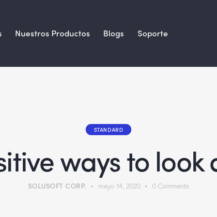
s
Nuestros Productos
Blogs
Soporte
STANDARD
itive ways to look 
SOLUSOFT CORP.
mayo 14, 2020
0
Comments