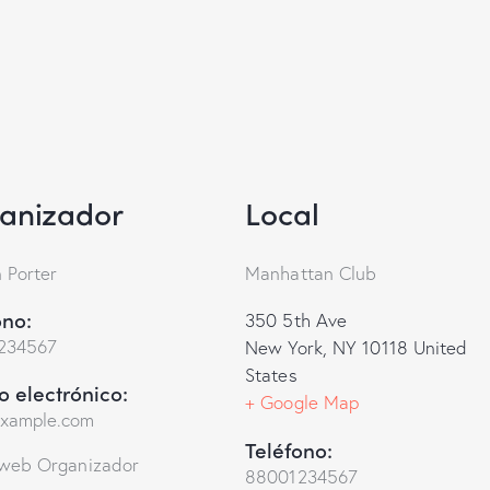
anizador
Local
 Porter
Manhattan Club
ono:
350 5th Ave
234567
New York
,
NY
10118
United
States
o electrónico:
+ Google Map
example.com
Teléfono:
 web Organizador
88001234567