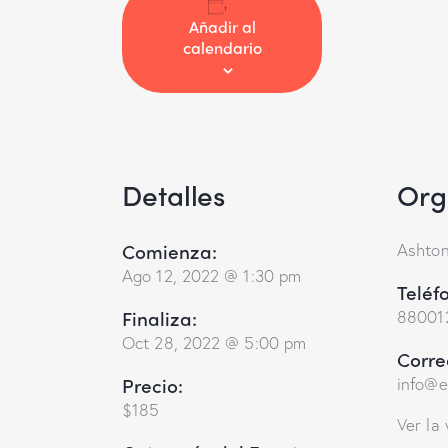
Añadir al
calendario
Detalles
Org
Comienza:
Ashton
Ago 12, 2022 @ 1:30 pm
Teléf
Finaliza:
88001
Oct 28, 2022 @ 5:00 pm
Corre
Precio:
info@
$185
Ver la