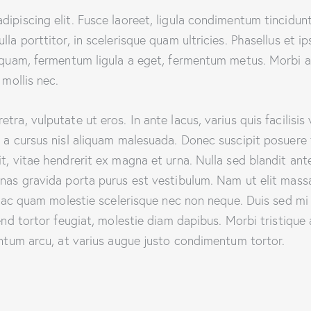
ipiscing elit. Fusce laoreet, ligula condimentum tincidunt,
lla porttitor, in scelerisque quam ultricies. Phasellus et i
aliquam, fermentum ligula a eget, fermentum metus. Morbi 
 mollis nec.
ra, vulputate ut eros. In ante lacus, varius quis facilisis 
 a cursus nisl aliquam malesuada. Donec suscipit posuere f
t, vitae hendrerit ex magna et urna. Nulla sed blandit ant
enas gravida porta purus est vestibulum. Nam ut elit mass
que ac quam molestie scelerisque nec non neque. Duis sed m
end tortor feugiat, molestie diam dapibus. Morbi tristique a
entum arcu, at varius augue justo condimentum tortor.