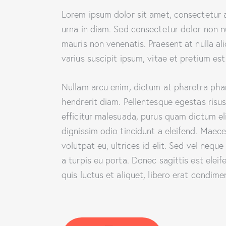
Lorem ipsum dolor sit amet, consectetur ad
urna in diam. Sed consectetur dolor non nu
mauris non venenatis. Praesent at nulla 
varius suscipit ipsum, vitae et pretium est
Nullam arcu enim, dictum at pharetra pharet
hendrerit diam. Pellentesque egestas risus
efficitur malesuada, purus quam dictum eli
dignissim odio tincidunt a eleifend. Maec
volutpat eu, ultrices id elit. Sed vel ne
a turpis eu porta. Donec sagittis est eleif
quis luctus et aliquet, libero erat condim