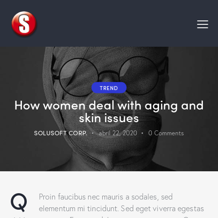
TREND
How women deal with aging and
skin issues
SOLUSOFT CORP.
abril 22, 2020
0
Comments
Q
Proin faucibus nec mauris a sodales, sed
elementum mi tincidunt. Sed eget viverra egestas