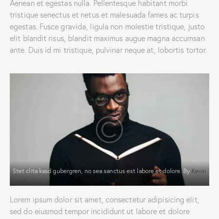
Aenean et egestas nulla. Pellentesque habitant morbi
tristique senectus et netus et malesuada fames ac turpis
egestas. Fusce gravida, ligula non molestie tristique, justo
elit blandit risus, blandit maximus augue magna accumsan
ante. Duis id mi tristique, pulvinar neque at, lobortis tortor.
Stet clita kasd gubergren, no sea sanctus est labore et dolore. By
Kevin
Smith
Lorem ipsum dolor sit amet, consectetur adipisicing elit,
sed do eiusmod tempor incididunt ut labore et dolore