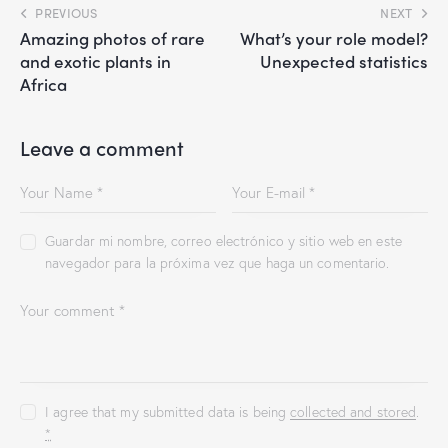
PREVIOUS
NEXT
Amazing photos of rare
What’s your role model?
and exotic plants in
Unexpected statistics
Africa
Leave a comment
Guardar mi nombre, correo electrónico y sitio web en este
navegador para la próxima vez que haga un comentario.
I agree that my submitted data is being
collected and stored
.
*