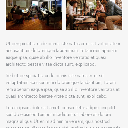
Ut perspiciatis, unde omnis iste natus error sit voluptatem
accusantium doloremque laudantium, totam rem aperiam
eaque ipsa, quae ab illo inventore veritatis et quasi
architecto beatae vitae dicta sunt, explicabo.
Sed ut perspiciatis, unde omnis iste natus error sit
voluptatem accusantium doloremque laudantium, totam
rem aperiam eaque ipsa, quae ab illo inventore veritatis et
quasi architecto beatae vitae dicta sunt, explicabo.
Lorem ipsum dolor sit amet, consectetur adipisicing elit,
sed do eiusmod tempor incididunt ut labore et dolore
magna aliqua. Ut enim ad minim veniam, quis nostrud
exercitation ullamco laboris nisi ut aliquip ex ea commodo