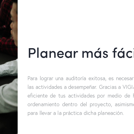
Planear más fáci
Para lograr una auditoría exitosa, es necesa
las actividades a desempeñar. Gracias a VIGI
eficiente de tus actividades por medio de 
ordenamiento dentro del proyecto, asimis
para llevar a la práctica dicha planeación.