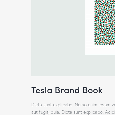
Tesla Brand Book
Dicta sunt explicabo. Nemo enim ipsam vo
aut fugit, quia. Dicta sunt explicabo. Adi