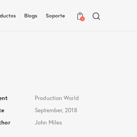
oductos
Blogs
Soporte
0
ent
Production World
te
September, 2018
thor
John Miles