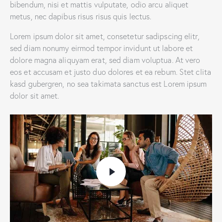
bibendum, nisi et mattis vulputate, odio arcu aliquet
metus, nec dapibus risus risus quis lectus.
Lorem ipsum dolor sit amet, consetetur sadipscing elitr,
sed diam nonumy eirmod tempor invidunt ut labore et
dolore magna aliquyam erat, sed diam voluptua. At vero
eos et accusam et justo duo dolores et ea rebum. Stet clita
kasd gubergren, no sea takimata sanctus est Lorem ipsum
dolor sit amet.