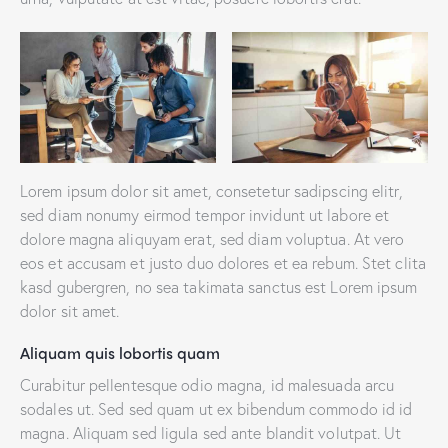
Lorem ipsum dolor sit amet, consetetur sadipscing elitr,
sed diam nonumy eirmod tempor invidunt ut labore et
dolore magna aliquyam erat, sed diam voluptua. At vero
eos et accusam et justo duo dolores et ea rebum. Stet clita
kasd gubergren, no sea takimata sanctus est Lorem ipsum
dolor sit amet.
Aliquam quis lobortis quam
Curabitur pellentesque odio magna, id malesuada arcu
sodales ut. Sed sed quam ut ex bibendum commodo id id
magna. Aliquam sed ligula sed ante blandit volutpat. Ut