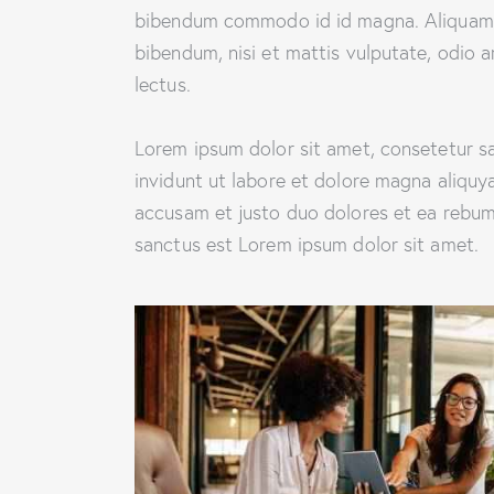
bibendum commodo id id magna. Aliquam se
bibendum, nisi et mattis vulputate, odio a
lectus.
Lorem ipsum dolor sit amet, consetetur s
invidunt ut labore et dolore magna aliquy
accusam et justo duo dolores et ea rebum.
sanctus est Lorem ipsum dolor sit amet.