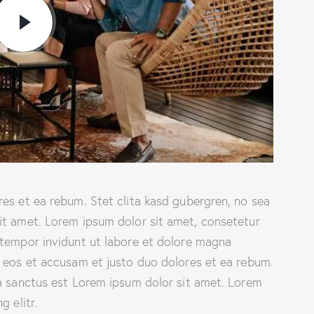
es et ea rebum. Stet clita kasd gubergren, no sea
it amet. Lorem ipsum dolor sit amet, consetetur
 tempor invidunt ut labore et dolore magna
o eos et accusam et justo duo dolores et ea rebum.
ta sanctus est Lorem ipsum dolor sit amet. Lorem
 elitr.