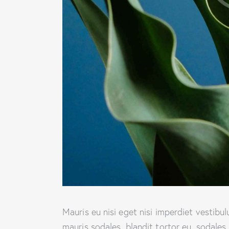
Mauris eu nisi eget nisi imperdiet vestibu
mauris sodales, blandit tortor eu, sodales 