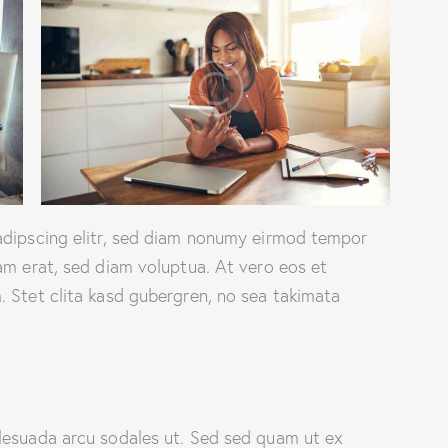
adipscing elitr, sed diam nonumy eirmod tempor
am erat, sed diam voluptua. At vero eos et
 Stet clita kasd gubergren, no sea takimata
lesuada arcu sodales ut. Sed sed quam ut ex