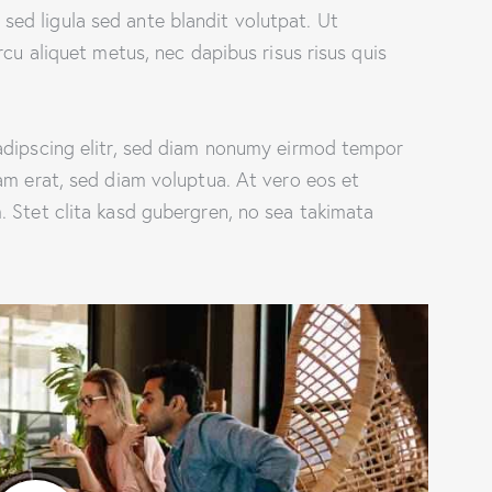
d ligula sed ante blandit volutpat. Ut
rcu aliquet metus, nec dapibus risus risus quis
adipscing elitr, sed diam nonumy eirmod tempor
am erat, sed diam voluptua. At vero eos et
 Stet clita kasd gubergren, no sea takimata