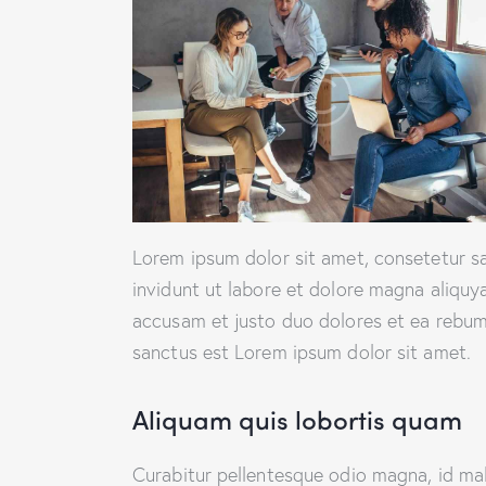
Lorem ipsum dolor sit amet, consetetur s
invidunt ut labore et dolore magna aliquy
accusam et justo duo dolores et ea rebum.
sanctus est Lorem ipsum dolor sit amet.
Aliquam quis lobortis quam
Curabitur pellentesque odio magna, id ma