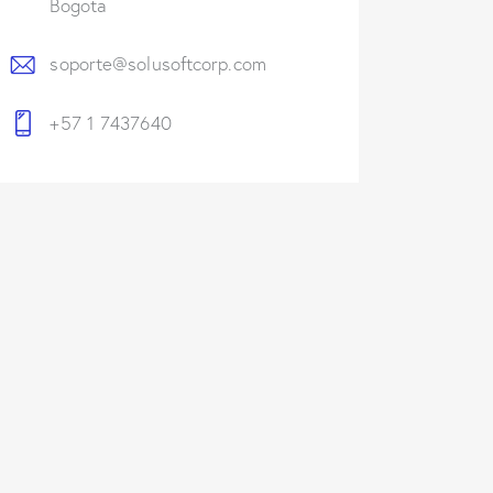
Bogota
soporte@solusoftcorp.com
+57 1 7437640