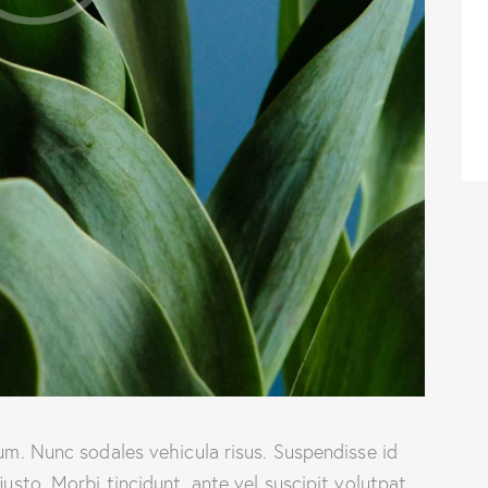
lum. Nunc sodales vehicula risus. Suspendisse id
justo. Morbi tincidunt, ante vel suscipit volutpat,