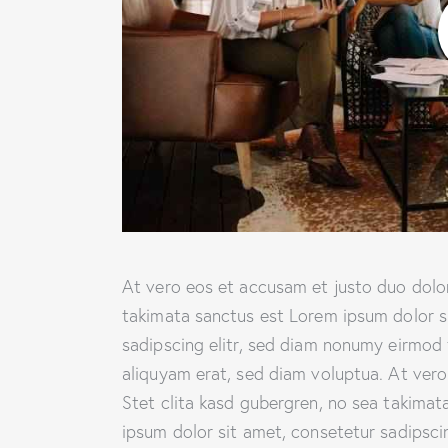
At vero eos et accusam et justo duo dolor
takimata sanctus est Lorem ipsum dolor s
sadipscing elitr, sed diam nonumy eirmod
aliquyam erat, sed diam voluptua. At ver
Stet clita kasd gubergren, no sea takima
ipsum dolor sit amet, consetetur sadipscing