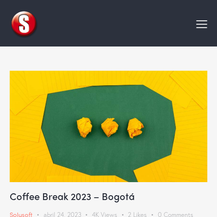
Coffee Break 2023 – Bogotá
Solusoft
abril 24, 2023
4K
Views
2
Likes
0
Comments